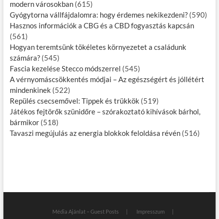
modern városokban
(615)
Gyógytorna vállfájdalomra: hogy érdemes nekikezdeni?
(590)
Hasznos információk a CBG és a CBD fogyasztás kapcsán
(561)
Hogyan teremtsünk tökéletes környezetet a családunk
számára?
(545)
Fascia kezelése Stecco módszerrel
(545)
A vérnyomáscsökkentés módjai – Az egészségért és jóllétért
mindenkinek
(522)
Repülés csecsemővel: Tippek és trükkök
(519)
Játékos fejtörők szünidőre – szórakoztató kihívások bárhol,
bármikor
(518)
Tavaszi megújulás az energia blokkok feloldása révén
(516)
Média Ajánlat – Guest Posts
Impresszum