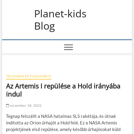
S
Planet-kids
k
i
Blog
p
t
o
c
o
n
t
e
n
TECHNIKA ÉS TUDOMÁNY
t
Az Artemis I repülése a Hold irányába
indul
november 18, 2022
Tegnap felszállt a NASA hatalmas SLS rakétája, és útnak
indította az Orion űrhajót a Hold felé. Ez a NASA Artemis
projektjének első repülése, amely később űrhajósokat küld