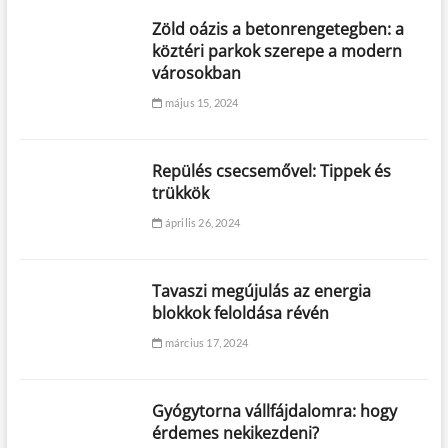
Zöld oázis a betonrengetegben: a
köztéri parkok szerepe a modern
városokban
május 15, 2024
Repülés csecsemővel: Tippek és
trükkök
április 26, 2024
Tavaszi megújulás az energia
blokkok feloldása révén
március 17, 2024
Gyógytorna vállfájdalomra: hogy
érdemes nekikezdeni?