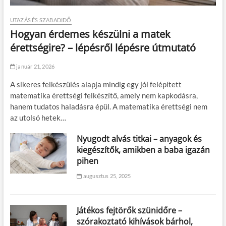
UTAZÁS ÉS SZABADIDŐ
Hogyan érdemes készülni a matek
érettségire? – lépésről lépésre útmutató
január 21, 2026
A sikeres felkészülés alapja mindig egy jól felépített
matematika érettségi felkészítő, amely nem kapkodásra,
hanem tudatos haladásra épül. A matematika érettségi nem
az utolsó hetek…
Nyugodt alvás titkai – anyagok és
kiegészítők, amikben a baba igazán
pihen
augusztus 25, 2025
Játékos fejtörők szünidőre –
szórakoztató kihívások bárhol,