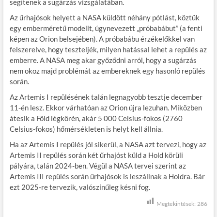
segítenek a sugárzás vizsgálatában.
Az űrhajósok helyett a NASA küldött néhány pótlást, köztük
egy emberméretű modellt, úgynevezett „próbabábut” (a fenti
képen az Orion belsejében). A próbabábu érzékelőkkel van
felszerelve, hogy teszteljék, milyen hatással lehet a repülés az
emberre. A NASA meg akar győződni arról, hogy a sugárzás
nem okoz majd problémát az embereknek egy hasonló repülés
során.
Az Artemis I repülésének talán legnagyobb tesztje december
11-én lesz. Ekkor várhatóan az Orion újra lezuhan. Miközben
átesik a Föld légkörén, akár 5 000 Celsius-fokos (2760
Celsius-fokos) hőmérsékleten is helyt kell állnia.
Ha az Artemis I repülés jól sikerül, a NASA azt tervezi, hogy az
Artemis II repülés során két űrhajóst küld a Hold körüli
pályára, talán 2024-ben. Végül a NASA tervei szerint az
Artemis III repülés során űrhajósok is leszállnak a Holdra. Bár
ezt 2025-re tervezik, valószínűleg késni fog.
Megtekintések:
286