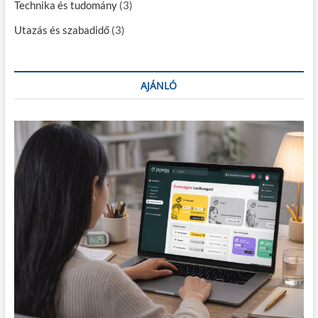
á
Technika és tudomány
(3)
c
Utazás és szabadidő
(3)
i
ó
AJÁNLÓ