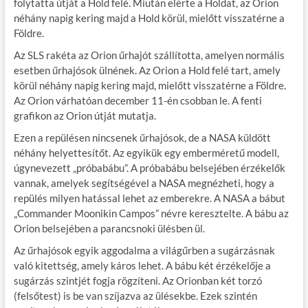
folytatta útját a Hold felé. Miután elérte a Holdat, az Orion
néhány napig kering majd a Hold körül, mielőtt visszatérne a
Földre.
Az SLS rakéta az Orion űrhajót szállította, amelyen normális
esetben űrhajósok ülnének. Az Orion a Hold felé tart, amely
körül néhány napig kering majd, mielőtt visszatérne a Földre.
Az Orion várhatóan december 11-én csobban le. A fenti
grafikon az Orion útját mutatja.
Ezen a repülésen nincsenek űrhajósok, de a NASA küldött
néhány helyettesítőt. Az egyikük egy emberméretű modell,
úgynevezett „próbabábu”. A próbabábu belsejében érzékelők
vannak, amelyek segítségével a NASA megnézheti, hogy a
repülés milyen hatással lehet az emberekre. A NASA a bábut
„Commander Moonikin Campos” névre keresztelte. A bábu az
Orion belsejében a parancsnoki ülésben ül.
Az űrhajósok egyik aggodalma a világűrben a sugárzásnak
való kitettség, amely káros lehet. A bábu két érzékelője a
sugárzás szintjét fogja rögzíteni. Az Orionban két torzó
(felsőtest) is be van szíjazva az ülésekbe. Ezek szintén