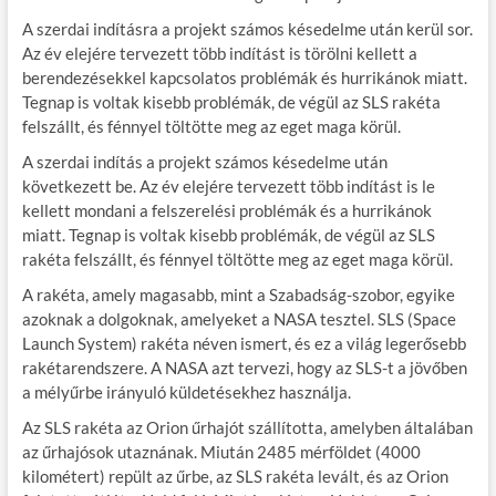
A szerdai indításra a projekt számos késedelme után kerül sor.
Az év elejére tervezett több indítást is törölni kellett a
berendezésekkel kapcsolatos problémák és hurrikánok miatt.
Tegnap is voltak kisebb problémák, de végül az SLS rakéta
felszállt, és fénnyel töltötte meg az eget maga körül.
A szerdai indítás a projekt számos késedelme után
következett be. Az év elejére tervezett több indítást is le
kellett mondani a felszerelési problémák és a hurrikánok
miatt. Tegnap is voltak kisebb problémák, de végül az SLS
rakéta felszállt, és fénnyel töltötte meg az eget maga körül.
A rakéta, amely magasabb, mint a Szabadság-szobor, egyike
azoknak a dolgoknak, amelyeket a NASA tesztel. SLS (Space
Launch System) rakéta néven ismert, és ez a világ legerősebb
rakétarendszere. A NASA azt tervezi, hogy az SLS-t a jövőben
a mélyűrbe irányuló küldetésekhez használja.
Az SLS rakéta az Orion űrhajót szállította, amelyben általában
az űrhajósok utaznának. Miután 2485 mérföldet (4000
kilométert) repült az űrbe, az SLS rakéta levált, és az Orion