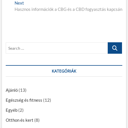
B
Next
N
Hasznos információk a CBG és a CBD fogyasztás kapcsán
e
e
x
j
t
p
e
o
g
s
S
t
y
e
:
z
a
r
é
c
KATEGÓRIÁK
s
h
…
n
Ajánló
(13)
a
Egészség és fitness
(12)
v
Egyéb
(2)
i
Otthon és kert
(8)
g