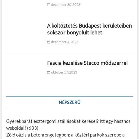
december 30, 2023
A költöztetés Budapest kerületeiben
sokszor bonyolult lehet
december 4, 2023
Fascia kezelése Stecco módszerrel
október 17, 2023
NÉPSZERŰ
Gyerekbarát esztergomi szállásokat keresel? Itt egy hasznos
weboldal!
(633)
Zöld oázis a betonrengetegben: a köztéri parkok szerepe a