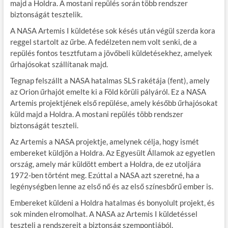
majd a Holdra. A mostani repülés során több rendszer
biztonságát tesztelik.
A NASA Artemis I küldetése sok késés után végül szerda kora
reggel startolt az űrbe. A fedélzeten nem volt senki, de a
repülés fontos tesztfutam a jövőbeli küldetésekhez, amelyek
űrhajósokat szállítanak majd.
Tegnap felszállt a NASA hatalmas SLS rakétája (fent), amely
az Orion űrhajót emelte ki a Föld körüli pályáról. Ez a NASA
Artemis projektjének első repülése, amely később űrhajósokat
küld majd a Holdra. A mostani repülés több rendszer
biztonságát teszteli.
Az Artemis a NASA projektje, amelynek célja, hogy ismét
embereket küldjön a Holdra. Az Egyesült Államok az egyetlen
ország, amely már küldött embert a Holdra, de ez utoljára
1972-ben történt meg. Ezúttal a NASA azt szeretné, ha a
legénységben lenne az első nő és az első színesbőrű ember is.
Embereket küldeni a Holdra hatalmas és bonyolult projekt, és
sok minden elromolhat. A NASA az Artemis I küldetéssel
teszteli a rendszereit a biztonság szempontjából.