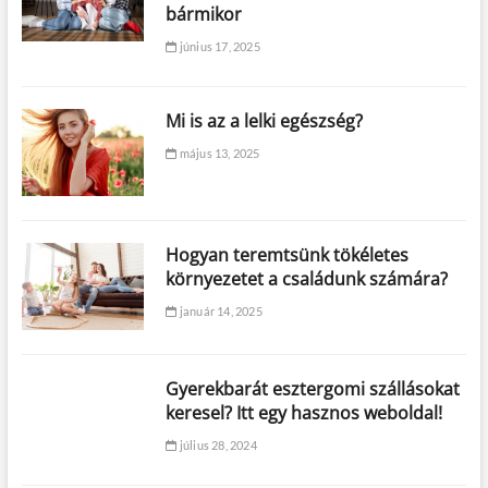
bármikor
június 17, 2025
Mi is az a lelki egészség?
május 13, 2025
Hogyan teremtsünk tökéletes
környezetet a családunk számára?
január 14, 2025
Gyerekbarát esztergomi szállásokat
keresel? Itt egy hasznos weboldal!
július 28, 2024