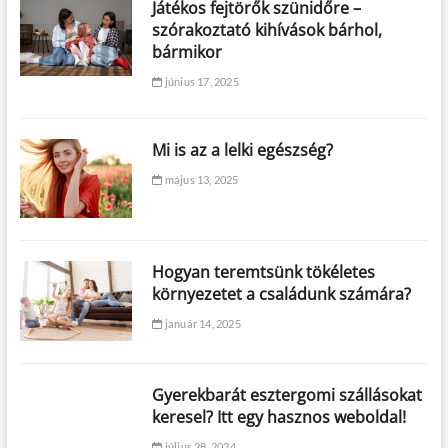
Játékos fejtörők szünidőre –
szórakoztató kihívások bárhol,
bármikor
június 17, 2025
Mi is az a lelki egészség?
május 13, 2025
Hogyan teremtsünk tökéletes
környezetet a családunk számára?
január 14, 2025
Gyerekbarát esztergomi szállásokat
keresel? Itt egy hasznos weboldal!
július 28, 2024