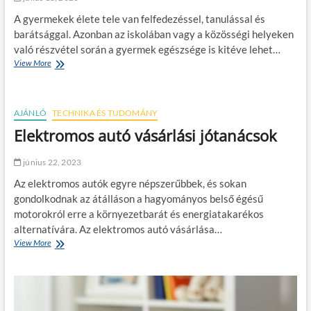
o
O
j
s
A gyermekek élete tele van felfedezéssel, tanulással és
k
ó
s
o
l
barátsággal. Azonban az iskolában vagy a közösségi helyeken
z
k
l
való részvétel során a gyermek egészsége is kitéve lehet…
a
é
é
View More
F
b
s
t
e
b
k
é
r
a
e
r
t
u
z
t
AJÁNLÓ
ő
TECHNIKA ÉS TUDOMÁNY
t
e
m
z
ó
Elektromos autó vásárlási jótanácsok
l
i
ő
ú
é
n
g
t
s
d
június 22, 2023
y
r
e
e
a
Az elektromos autók egyre népszerűbbek, és sokan
n
r
g
k
gondolkodnak az átálláson a hagyományos belső égésű
m
y
i
motorokról erre a környezetbarát és energiatakarékos
e
e
n
k
alternatívára. Az elektromos autó vásárlása…
r
e
b
m
View More
E
k
e
e
l
t
k
e
e
e
k
g
k
t
s
k
r