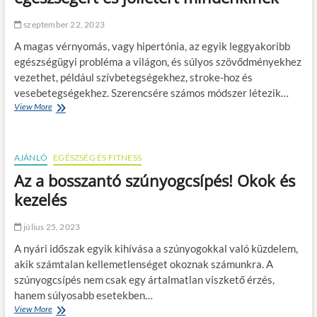
e
z
g
e
szeptember 22, 2023
b
l
e
é
A magas vérnyomás, vagy hipertónia, az egyik leggyakoribb
n
s
egészségügyi probléma a világon, és súlyos szövődményekhez
:
e
vezethet, például szívbetegségekhez, stroke-hoz és
a
S
vesebetegségekhez. Szerencsére számos módszer létezik…
k
t
ö
View More
A
e
z
v
c
t
é
c
é
r
o
r
AJÁNLÓ
n
EGÉSZSÉG ÉS FITNESS
m
i
y
ó
Az a bosszantó szúnyogcsípés! Okok és
p
o
d
kezelés
a
m
s
r
á
z
k
s
e
július 25, 2023
o
c
r
k
s
A nyári időszak egyik kihívása a szúnyogokkal való küzdelem,
r
s
ö
e
akik számtalan kellemetlenséget okoznak számunkra. A
z
k
l
szúnyogcsípés nem csak egy ártalmatlan viszkető érzés,
e
k
hanem súlyosabb esetekben…
r
e
View More
A
e
n