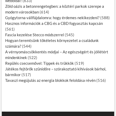
weboldal!
(633)
Zöld oázis a betonrengetegben: a köztéri parkok szerepe a
modern városokban
(614)
Gyógytorna vállfájdalomra: hogy érdemes nekikezdeni?
(588)
Hasznos információk a CBG és a CBD fogyasztás kapcsán
(561)
Fascia kezelése Stecco módszerrel
(545)
Hogyan teremtsünk tökéletes környezetet a családunk
számára?
(544)
A vérnyomáscsökkentés módjai – Az egészségért és jóllétért
mindenkinek
(522)
Repülés csecsemővel: Tippek és trükkök
(519)
Játékos fejtörők szünidőre – szórakoztató kihívások bárhol,
bármikor
(517)
Tavaszi megújulás az energia blokkok feloldása révén
(516)