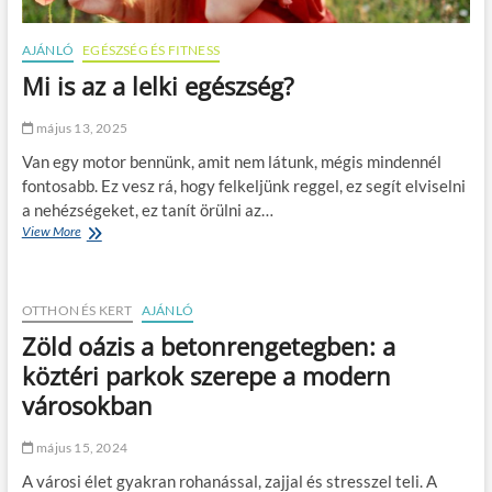
AJÁNLÓ
EGÉSZSÉG ÉS FITNESS
Mi is az a lelki egészség?
május 13, 2025
Van egy motor bennünk, amit nem látunk, mégis mindennél
fontosabb. Ez vesz rá, hogy felkeljünk reggel, ez segít elviselni
a nehézségeket, ez tanít örülni az…
View More
M
i
i
s
OTTHON ÉS KERT
a
AJÁNLÓ
z
Zöld oázis a betonrengetegben: a
a
köztéri parkok szerepe a modern
l
e
városokban
l
k
május 15, 2024
i
e
A városi élet gyakran rohanással, zajjal és stresszel teli. A
g