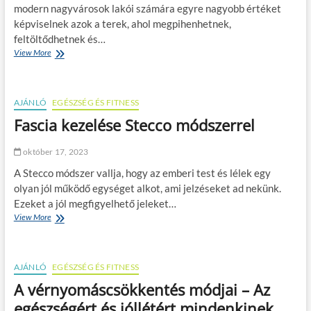
modern nagyvárosok lakói számára egyre nagyobb értéket
é
képviselnek azok a terek, ahol megpihenhetnek,
s
z
feltöltődhetnek és…
s
View More
Z
é
ö
g
l
?
d
AJÁNLÓ
o
EGÉSZSÉG ÉS FITNESS
á
Fascia kezelése Stecco módszerrel
z
i
október 17, 2023
s
a
A Stecco módszer vallja, hogy az emberi test és lélek egy
b
olyan jól működő egységet alkot, ami jelzéseket ad nekünk.
e
Ezeket a jól megfigyelhető jeleket…
t
o
View More
F
n
a
r
s
e
c
n
AJÁNLÓ
i
EGÉSZSÉG ÉS FITNESS
g
a
A vérnyomáscsökkentés módjai – Az
e
k
t
egészségért és jóllétért mindenkinek
e