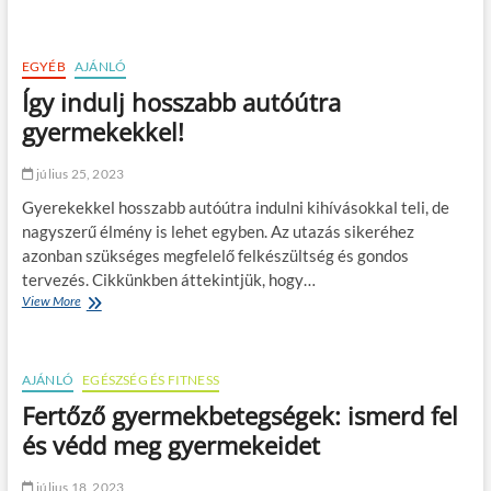
z
p
t
a
e
é
b
a
s
EGYÉB
AJÁNLÓ
o
m
m
s
o
ó
Így indulj hosszabb autóútra
s
d
d
gyermekekkel!
z
e
j
a
r
a
n
n
i
július 25, 2023
t
v
–
ó
Gyerekekkel hosszabb autóútra indulni kihívásokkal teli, de
á
A
s
r
z
nagyszerű élmény is lehet egyben. Az utazás sikeréhez
z
o
e
azonban szükséges megfelelő felkészültség és gondos
ú
s
g
tervezés. Cikkünkben áttekintjük, hogy…
n
o
é
View More
Í
y
k
s
g
o
b
z
y
g
a
s
i
c
n
é
AJÁNLÓ
n
EGÉSZSÉG ÉS FITNESS
s
g
d
í
é
Fertőző gyermekbetegségek: ismerd fel
u
p
r
és védd meg gyermekeidet
l
é
t
j
s
é
h
!
s
július 18, 2023