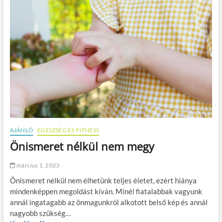
e
p
o
r
p
k
m
a
e
h
k
a
e
t
i
é
d
k
e
o
t
n
y
b
i
c
e
AJÁNLÓ
EGÉSZSÉG ÉS FITNESS
p
Önismeret nélkül nem megy
s
z
e
március 1, 2023
d
Önismeret nélkül nem élhetünk teljes életet, ezért hiánya
z
é
mindenképpen megoldást kíván. Minél fiatalabbak vagyunk
s
annál ingatagabb az önmagunkról alkotott belső kép és annál
h
nagyobb szükség…
e