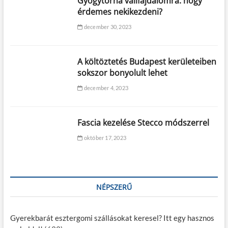
Gyógytorna vállfájdalomra: hogy
érdemes nekikezdeni?
december 30, 2023
A költöztetés Budapest kerületeiben
sokszor bonyolult lehet
december 4, 2023
Fascia kezelése Stecco módszerrel
október 17, 2023
NÉPSZERŰ
Gyerekbarát esztergomi szállásokat keresel? Itt egy hasznos