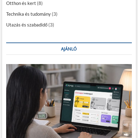
a
Otthon és kert
(8)
p
Technika és tudomány
(3)
o
Utazás és szabadidő
(3)
z
á
s
AJÁNLÓ
a