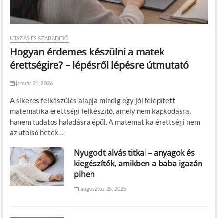
UTAZÁS ÉS SZABADIDŐ
Hogyan érdemes készülni a matek
érettségire? – lépésről lépésre útmutató
január 21, 2026
A sikeres felkészülés alapja mindig egy jól felépített
matematika érettségi felkészítő, amely nem kapkodásra,
hanem tudatos haladásra épül. A matematika érettségi nem
az utolsó hetek…
Nyugodt alvás titkai – anyagok és
kiegészítők, amikben a baba igazán
pihen
augusztus 25, 2025