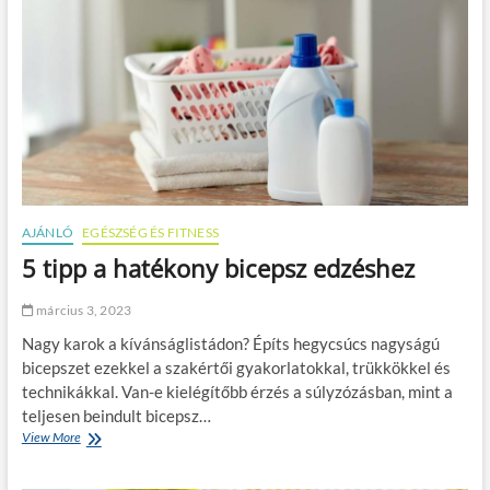
é
e
o
g
l
m
e
!
o
k
s
:
a
i
u
s
t
m
ó
e
v
r
á
d
s
f
á
AJÁNLÓ
EGÉSZSÉG ÉS FITNESS
e
r
l
5 tipp a hatékony bicepsz edzéshez
l
é
á
s
s
március 3, 2023
v
i
é
Nagy karok a kívánságlistádon? Építs hegycsúcs nagyságú
j
d
ó
bicepszet ezekkel a szakértői gyakorlatokkal, trükkökkel és
d
t
technikákkal. Van-e kielégítőbb érzés a súlyzózásban, mint a
m
a
teljesen beindult bicepsz…
e
n
g
View More
5
á
g
t
c
y
i
s